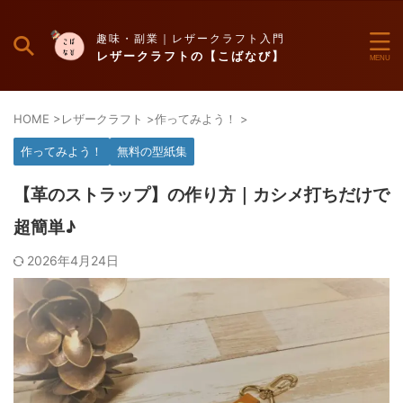
趣味・副業｜レザークラフト入門
レザークラフトの【こばなび】
HOME
>
レザークラフト
>
作ってみよう！
>
作ってみよう！
無料の型紙集
【革のストラップ】の作り方｜カシメ打ちだけで
超簡単♪
2026年4月24日