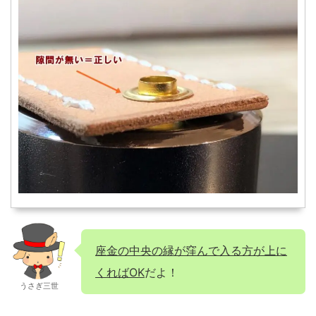
座金の中央の縁が窪んで入る方が上に
くればOK
だよ！
うさぎ三世