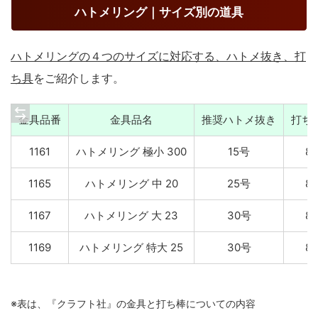
ハトメリング｜サイズ別の道具
ハトメリングの４つのサイズに対応する、ハトメ抜き、打
ち具
をご紹介します。
金具品番
金具品名
推奨ハトメ抜き
打ち
1161
ハトメリング 極小 300
15号
83
1165
ハトメリング 中 20
25号
82
1167
ハトメリング 大 23
30号
82
1169
ハトメリング 特大 25
30号
82
※表は、『クラフト社』の金具と打ち棒についての内容