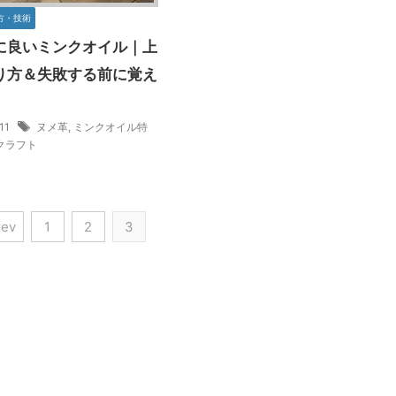
方・技術
に良いミンクオイル｜上
り方＆失敗する前に覚え
/11
ヌメ革
,
ミンクオイル特
クラフト
rev
1
2
3