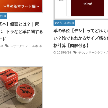
礎知識
始め方・基礎知識
基本】銀面とは？｜床
革の単位【デシ】ってどれく
ボ、トラなど革に関する
い？誰でもわかるサイズ感＆
ード
格計算【図解付き】
/23
レザークラフト
,
基本
,
革
2025/9/24
デシ
,
レザークラフト
,