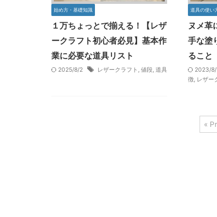
始め方・基礎知識
道具の使い
１万ちょっとで揃える！【レザ
ヌメ革
ークラフト初心者必見】基本作
手な塗
業に必要な道具リスト
ること
2025/8/2
レザークラフト
,
値段
,
道具
2023/8
徴
,
レザー
« P