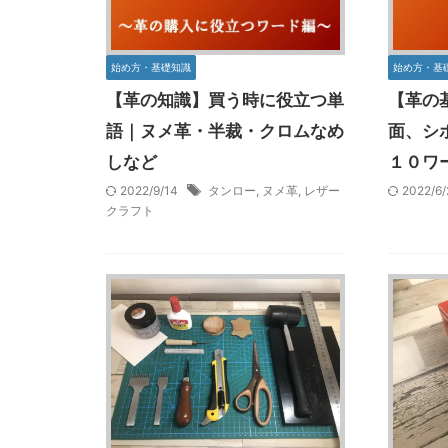
始め方・基礎知識
始め方・基
【革の知識】買う時に役立つ単
【革の
語｜ヌメ革・半裁・クロムなめ
面、シ
しなど
１０ワ
2022/9/14
タンロー
,
ヌメ革
,
レザー
2022/6
クラフト