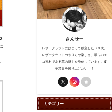
２
さんせー
に
レザークラフトにはまって独立した３０代。
レザークラフトのやり方や楽しさ、最古のエ
方
,
コ素材である革の魅力を発信しています。皮
革業界を盛り上げたい！！
カテゴリー