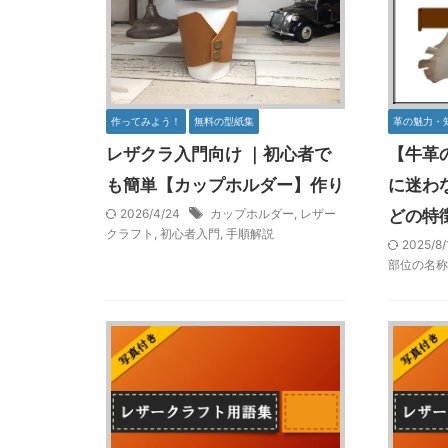
作ってみよう！
無料の型紙集
革の魅力・
レザクラ入門向け ｜初心者で
【牛革
も簡単【カップホルダー】作り
に迷わ
2026/4/24
カップホルダー
,
レザー
どの特
クラフト
,
初心者入門
,
手順解説
2025/8
部位の名