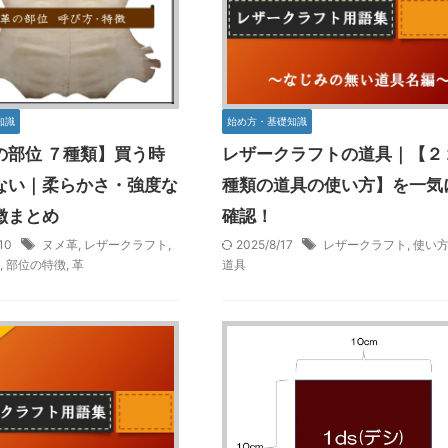
知識
始め方・基礎知識
の部位 ７種類】買う時
レザークラフトの道具｜【２
ない｜柔らかさ・強度な
種類の道具の使い方】を一気
徴まとめ
確認！
/10
ヌメ革
,
レザークラフト
,
2025/8/17
レザークラフト
,
使い
称
,
部位の特徴
,
革
道具