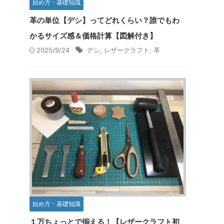
始め方・基礎知識
革の単位【デシ】ってどれくらい？誰でもわ
かるサイズ感＆価格計算【図解付き】
2025/9/24
デシ
,
レザークラフト
,
革
始め方・基礎知識
１万ちょっとで揃える！【レザークラフト初