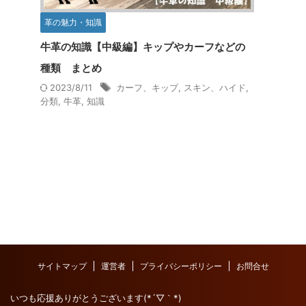
革の魅力・知識
牛革の知識【中級編】キップやカーフなどの
種類 まとめ
2023/8/11
カーフ、キップ
,
スキン、ハイド
,
分類
,
牛革
,
知識
サイトマップ
運営者
プライバシーポリシー
お問合せ
いつも応援ありがとうございます(*´▽｀*)