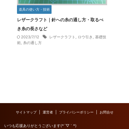
道具の使い方・技術
レザークラフト｜針への糸の通し方・取るべ
き糸の長さなど
2023/7/12
レザークラフト
,
ロウ引き
,
基礎技
術
,
糸の通し方
サイトマップ
運営者
プライバシーポリシー
お問合せ
いつも応援ありがとうございます(*´▽｀*)