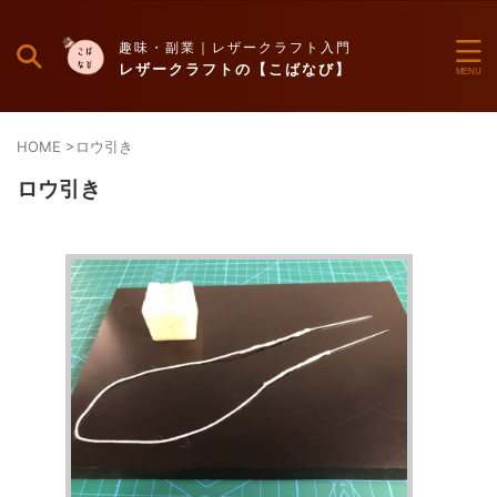
趣味・副業｜レザークラフト入門
レザークラフトの【こばなび】
HOME
>
ロウ引き
ロウ引き